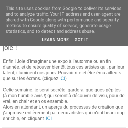
This site uses cookies from Google to deliver its services
Isabelle L. Simon
and to analyze traffic. Your IP address and user-agent are
shared with Google along with performance and security
metrics to ensure quality of service, generate usage
artiste peintre
statistics, and to detect and address abuse.
LEARN MORE
GOT IT
vendredi 29 mai 2020
joie !
Enfin ! Joie d'imaginer une expo à l'automne ou en fin
d'année, et de retrouver bientôt tous ces artistes qui, par leur
talent, illuminent nos jours. Pouvoir rire et être ému ailleurs
que sur les écrans. (cliquez
ICI
)
Cette semaine, je serai secrète, garderai quelques pépites
(à mon humble avis !) qui seront à découvrir de visu, pour de
vrai, en chair et en os ensemble.
Alors en attendant, un aperçu du processus de création que
j'approuve entièrement par deux artistes qui m'ont beaucoup
enrichie, en cliquant
ICI