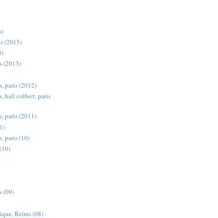
S
6)
ris (2015)
4)
s (2013)
s, paris (2012)
, hall colbert, paris
s, paris (2011)
1)
, paris (10)
 (10)
s (09)
ique, Reims (08)