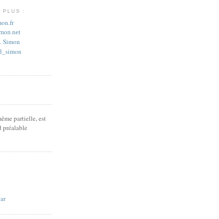
 PLUS :
on.fr
imon.net
L. Simon
_l_simon
ême partielle, est
d préalable
ar