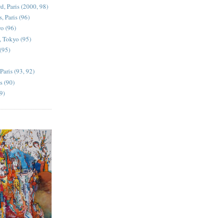
d, Paris (2000, 98)
, Paris (96)
yo (96)
, Tokyo (95)
 (95)
Paris (93, 92)
s (90)
9)