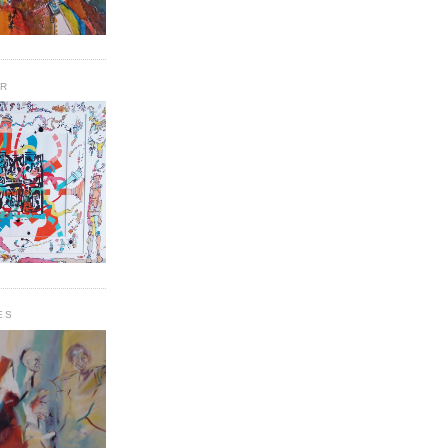
UR
ES