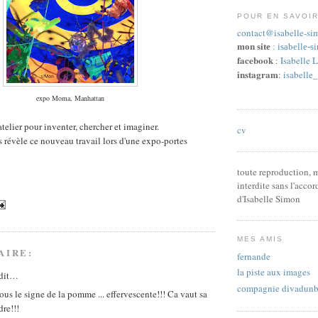
POUR EN SAVOIR
contact@isabelle-sim
mon site
:
isabelle-s
facebook
:
Isabelle 
instagram
:
isabelle
expo Moma, Manhattan
'atelier pour inventer, chercher et imaginer.
cv
 révèle ce nouveau travail lors d'une expo-portes
toute reproduction, m
interdite sans l'accor
d'Isabelle Simon
MES AMIS
AIRE:
fernande
la piste aux images
dit…
compagnie divadunb
us le signe de la pomme ... effervescente!!! Ca vaut sa
dre!!!