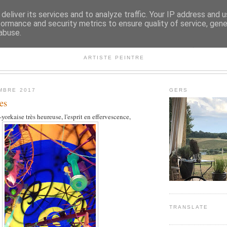
deliver its services and to analyze traffic. Your IP address and 
formance and security metrics to ensure quality of service, gen
abuse.
ISABELLE L. SIMON
ARTISTE PEINTRE
MBRE 2017
GERS
es
orkaise très heureuse, l'esprit en effervescence,
TRANSLATE