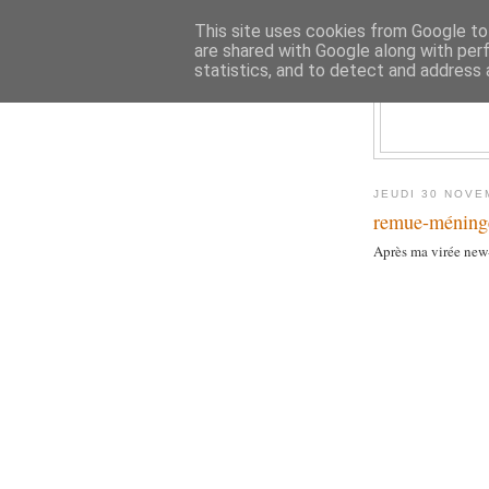
This site uses cookies from Google to 
are shared with Google along with per
statistics, and to detect and address 
JEUDI 30 NOVE
remue-méning
Après ma virée new-y