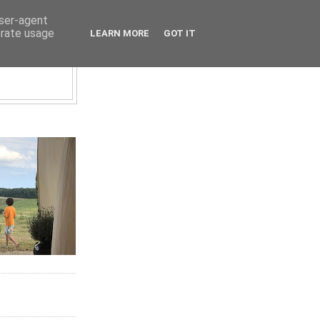
user-agent
erate usage
LEARN MORE
GOT IT