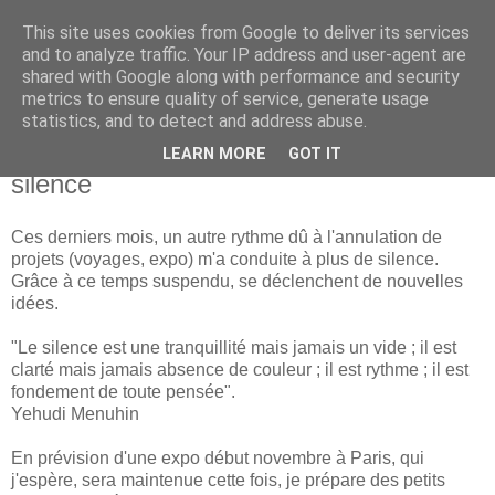
This site uses cookies from Google to deliver its services
Isabelle L. Simon
and to analyze traffic. Your IP address and user-agent are
shared with Google along with performance and security
metrics to ensure quality of service, generate usage
artiste peintre
statistics, and to detect and address abuse.
LEARN MORE
GOT IT
mardi 21 juillet 2020
silence
Ces derniers mois, un autre rythme dû à l'annulation de
projets (voyages, expo) m'a conduite à plus de silence.
Grâce à ce temps suspendu, se déclenchent de nouvelles
idées.
"Le silence est une tranquillité mais jamais un vide ; il est
clarté mais jamais absence de couleur ; il est rythme ; il est
fondement de toute pensée".
Yehudi Menuhin
En prévision d'une expo début novembre à Paris, qui
j'espère, sera maintenue cette fois, je prépare des petits