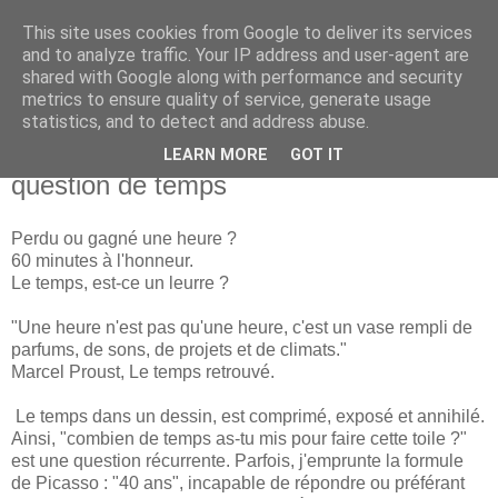
This site uses cookies from Google to deliver its services
Isabelle L. Simon
and to analyze traffic. Your IP address and user-agent are
shared with Google along with performance and security
metrics to ensure quality of service, generate usage
artiste peintre
statistics, and to detect and address abuse.
LEARN MORE
GOT IT
lundi 1 avril 2019
question de temps
Perdu ou gagné une heure ?
60 minutes à l'honneur.
Le temps, est-ce un leurre ?
"Une heure n'est pas qu'une heure, c'est un vase rempli de
parfums, de sons, de projets et de climats."
Marcel Proust, Le temps retrouvé.
Le temps dans un dessin, est comprimé, exposé et annihilé.
Ainsi, "combien de temps as-tu mis pour faire cette toile ?"
est une question récurrente. Parfois, j'emprunte la formule
de Picasso : "40 ans", incapable de répondre ou préférant