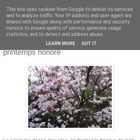
This site uses cookies from Google to deliver its services
Isabelle L. Simon
and to analyze traffic. Your IP address and user-agent are
shared with Google along with performance and security
metrics to ensure quality of service, generate usage
artiste peintre
statistics, and to detect and address abuse.
LEARN MORE
GOT IT
mardi 28 mars 2017
printemps honoré