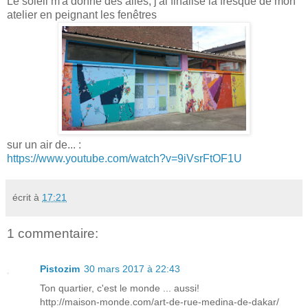
Le soleil m'a donné des ailes, j'ai finalisé la fresque de mon
atelier en peignant les fenêtres
sur un air de... :
https://www.youtube.com/watch?v=9iVsrFtOF1U
écrit à
17:21
1 commentaire:
Pistozim
30 mars 2017 à 22:43
Ton quartier, c'est le monde ... aussi!
http://maison-monde.com/art-de-rue-medina-de-dakar/