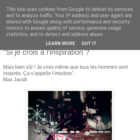
This site uses cookies from Google to deliver its services
Isabelle L. Simon
and to analyze traffic. Your IP address and user-agent are
shared with Google along with performance and security
metrics to ensure quality of service, generate usage
artiste peintre
statistics, and to detect and address abuse.
LEARN MORE
GOT IT
mardi 4 août 2015
"Si je crois à l'inspiration ?
Mais bien sûr ! Je crois même que tous les hommes sont
inspirés. Ça s'appelle l'intuition".
Max Jacob