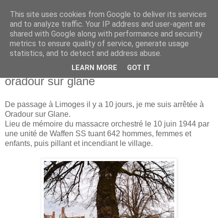
This site uses cookies from Google to deliver its services
Isabelle L. Simon
and to analyze traffic. Your IP address and user-agent are
shared with Google along with performance and security
metrics to ensure quality of service, generate usage
artiste peintre
statistics, and to detect and address abuse.
LEARN MORE
GOT IT
lundi 30 mars 2015
oradour sur glane
De passage à Limoges il y a 10 jours, je me suis arrêtée à
Oradour sur Glane.
Lieu de mémoire du massacre orchestré le 10 juin 1944 par
une unité de Waffen SS tuant 642 hommes, femmes et
enfants, puis pillant et incendiant le village.