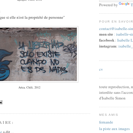
Powered by
T
:
 que si elle n'est la propriété de personne"
POUR EN SAVOIR
contact@isabelle-sim
mon site
:
isabelle-s
facebook
:
Isabelle 
instagram
:
isabelle
cv
toute reproduction, m
Arica, Chili, 2012
interdite sans l'accor
d'Isabelle Simon
MES AMIS
AIRE:
fernande
la piste aux images
je
a dit…