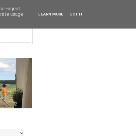
user-agent
erate usage
LEARN MORE
GOT IT