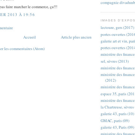
compagnie divadunb
pas faire marcher le commerce, ça!!!
IER 2013 À 19:56
IMAGES D'EXPO
lectoure, gers (2017)
mentaire
portes ouvertes (201
Accueil
Article plus ancien
galerie art et vin, pa
portes ouvertes (201
ier les commentaires (Atom)
ministère des finance
sel, sèvres (2013)
ministère des finance
ministère des finances
(2012)
ministère des finance
espace 35, paris (201
ministère des finances
la Chartreuse, sèvres
galerie 43, paris (10)
GMAC, paris (09)
galerie 43, Paris (09)
ministère des finance