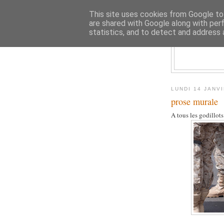
This site uses cookies from Google to 
are shared with Google along with per
statistics, and to detect and address 
LUNDI 14 JANV
prose murale
A tous les godillots