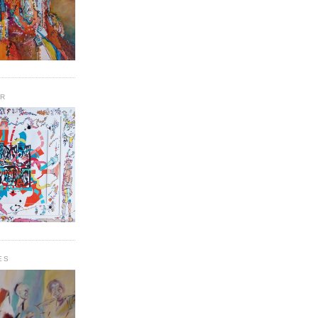
UR
ES