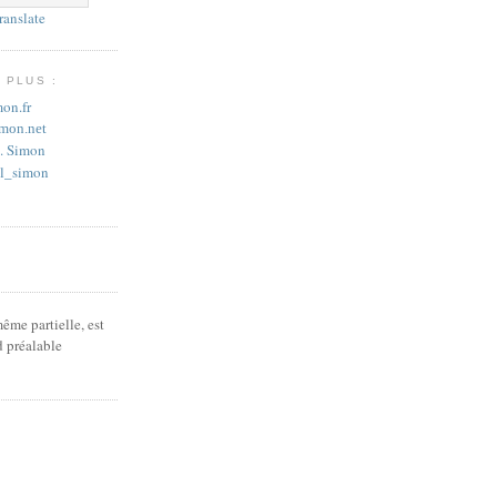
ranslate
 PLUS :
on.fr
imon.net
L. Simon
_l_simon
ême partielle, est
d préalable