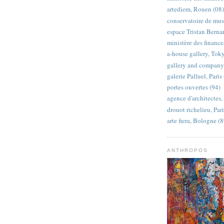
artediem, Rouen (08)
conservatoire de mus
espace Tristan Bernar
ministère des finances
a-house gallery, Tok
gallery and company
galerie Palluel, Paris
portes ouvertes (94)
agence d'architectes, 
drouot richelieu, Pari
arte fiera, Bologne (8
ANTHROPOS