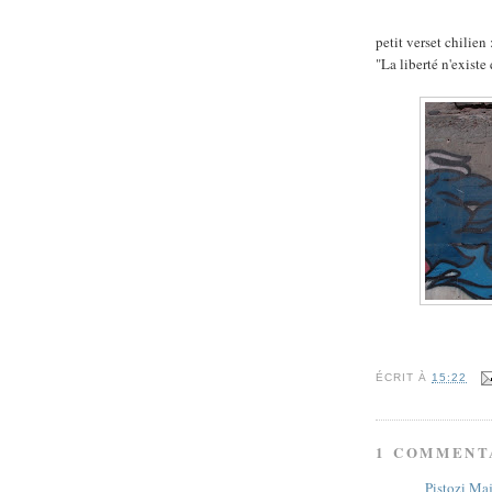
petit verset chilien 
"La liberté n'existe
ÉCRIT À
15:22
1 COMMENT
Pistozi Ma