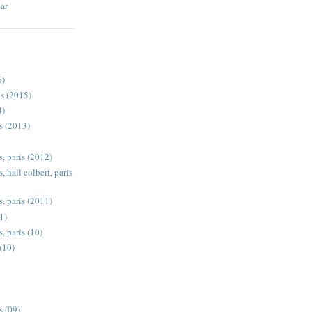
ar
S
6)
ris (2015)
4)
s (2013)
s, paris (2012)
, hall colbert, paris
s, paris (2011)
1)
, paris (10)
 (10)
s (09)