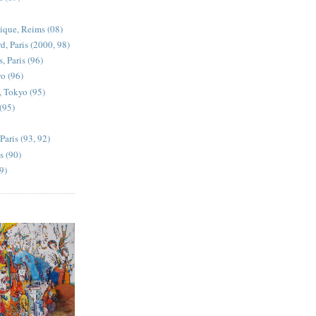
ique, Reims (08)
d, Paris (2000, 98)
, Paris (96)
yo (96)
, Tokyo (95)
 (95)
Paris (93, 92)
s (90)
9)