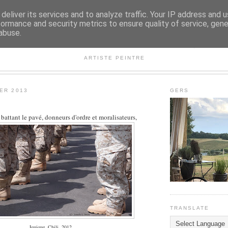
deliver its services and to analyze traffic. Your IP address and 
formance and security metrics to ensure quality of service, gen
abuse.
ISABELLE L. SIMON
ARTISTE PEINTRE
IER 2013
GERS
 battant le pavé, donneurs d'ordre et moralisateurs,
TRANSLATE
Iquique, Chili, 2012