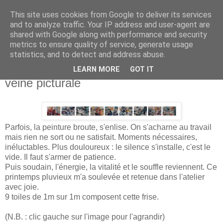
This site uses cookies from Google to deliver its services
Isabelle L. Simon
and to analyze traffic. Your IP address and user-agent are
shared with Google along with performance and security
metrics to ensure quality of service, generate usage
artiste peintre
statistics, and to detect and address abuse.
LEARN MORE
GOT IT
dimanche 20 mai 2012
veine picturale
Parfois, la peinture broute, s'enlise. On s'acharne au travail
mais rien ne sort ou ne satisfait. Moments nécessaires,
inéluctables. Plus douloureux : le silence s'installe, c'est le
vide. Il faut s'armer de patience.
Puis soudain, l'énergie, la vitalité et le souffle reviennent. Ce
printemps pluvieux m'a soulevée et retenue dans l'atelier
avec joie.
9 toiles de 1m sur 1m composent cette frise.
(N.B. : clic gauche sur l'image pour l'agrandir)